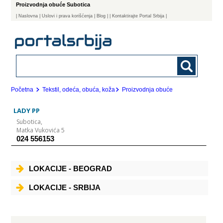
Proizvodnja obuće Subotica
|
Naslovna
| Uslovi i prava korišćenja
|
Blog
|
| Kontaktirajte Portal Srbija |
Početna
Tekstil, odeća, obuća, koža
Proizvodnja obuće
LADY PP
Subotica,
Matka Vukovića 5
024 556153
LOKACIJE - BEOGRAD
LOKACIJE - SRBIJA