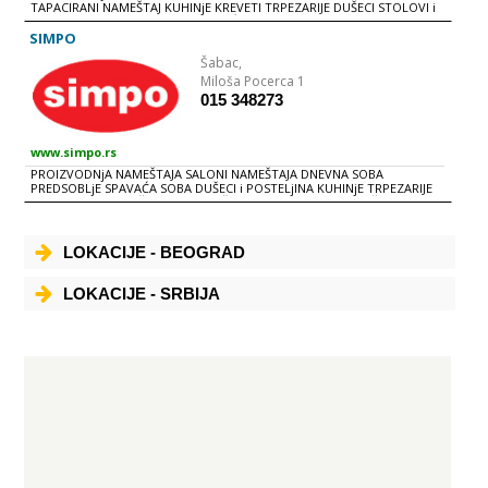
TAPACIRANI NAMEŠTAJ KUHINjE KREVETI TRPEZARIJE DUŠECI STOLOVI i
STOLICE DAKTILO STOLICE TABURIĆI
SIMPO
Šabac,
Miloša Pocerca 1
015 348273
www.simpo.rs
PROIZVODNjA NAMEŠTAJA SALONI NAMEŠTAJA DNEVNA SOBA
PREDSOBLjE SPAVAĆA SOBA DUŠECI i POSTELjINA KUHINjE TRPEZARIJE
TEPISI RASVETA BAŠTENSKI NAMEŠTAJ KANCELARIJSKI NAMEŠTAJ
AKSESOAR i DEKORACIJA
LOKACIJE - BEOGRAD
LOKACIJE - SRBIJA