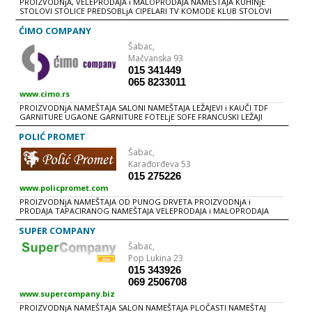
PROIZVODNjA, VELEPRODAJA i MALOPRODAJA NAMEŠTAJA KUHINjE
STOLOVI STOLICE PREDSOBLjA CIPELARI TV KOMODE KLUB STOLOVI
KOMPJUTERSKI STOLOVI KOMODE DNEVNE SOBE SPAVAĆE SOBE
GARDEROBERI KREVETI NOĆN ORMARIĆI DEČIJE SOBE
ĆIMO COMPANY
Šabac,
Mačvanska 93
015 341449
065 8233011
www.cimo.rs
PROIZVODNjA NAMEŠTAJA SALONI NAMEŠTAJA LEŽAJEVI i KAUČI TDF
GARNITURE UGAONE GARNITURE FOTELjE SOFE FRANCUSKI LEŽAJI
POLIĆ PROMET
Šabac,
Karađorđeva 53
015 275226
www.policpromet.com
PROIZVODNjA NAMEŠTAJA OD PUNOG DRVETA PROIZVODNjA i
PRODAJA TAPACIRANOG NAMEŠTAJA VELEPRODAJA i MALOPRODAJA
NAMEŠTAJA STOLICE STOLOVI KLUB STOLOVI AMBIJENT KUHINjE
KOMODE i VITRINE GARNITURE i LEŽAJEVI
SUPER COMPANY
Šabac,
Pop Lukina 23
015 343926
069 2506708
www.supercompany.biz
PROIZVODNjA NAMEŠTAJA SALON NAMEŠTAJA PLOČASTI NAMEŠTAJ