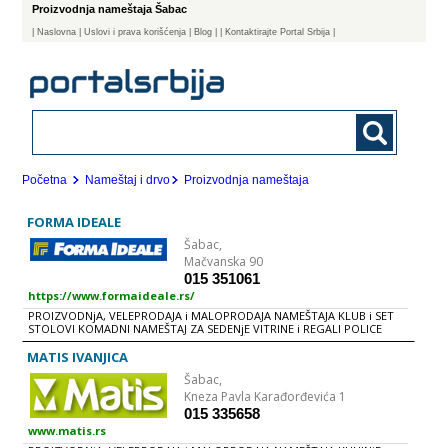
Proizvodnja nameštaja Šabac
|
Naslovna
| Uslovi i prava korišćenja
|
Blog
|
| Kontaktirajte Portal Srbija |
Početna
Nameštaj i drvo
Proizvodnja nameštaja
FORMA IDEALE
Šabac,
Mačvanska 90
015 351061
https://www.formaideale.rs/
PROIZVODNjA, VELEPRODAJA i MALOPRODAJA NAMEŠTAJA KLUB i SET
STOLOVI KOMADNI NAMEŠTAJ ZA SEDENjE VITRINE i REGALI POLICE
UGAONE GARNITURE TAPACIRANI NAMEŠTAJ - GARNITURE TV POLICE
KREVETI DEČIJE SOBE KOMODE, FIOKARI i NOĆNI ORMARIĆI
MATIS IVANJICA
GARDEROBERI i ORMARI KUHINjE TRPEZARIJE PREDSOBLjE
Šabac,
KANCELARIJSKI i RADNI NAMEŠTAJ DODACI DUŠECI BAŠTENSKE
GARNITURE
Kneza Pavla Karađorđevića 1
015 335658
www.matis.rs