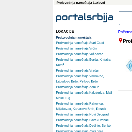
Proizvodnja nameštaja Lađevci
LOKACIJE
Početn
Proizvodnja nameštaja
Pro
Proizvodnja nameštaja Stari Grad
Proizvodnja nameštaja Vrčin
Proizvodnja nameštaja Voždovac
Proizvodnja nameštaja Borča, Krnjača,
Kotež
Proizvodnja nameštaja Vračar
Proizvodnja nameštaja Vidikovac,
Labudovo Brdo, Petlovo Brdo
Proizvodnja nameštaja Zemun
Proizvodnja nameštaja Kaluđerica, Mali
Mokri Lug
Proizvodnja nameštaja Rakovica,
Miljakovac, Kanarevo Brdo, Resnik
Proizvodnja nameštaja Novi Beograd
Proizvodnja nameštaja Savski Venac
Proizvodnja nameštaja Dedinje, Senjak
Proizvodnja nameštaja Zvezdara