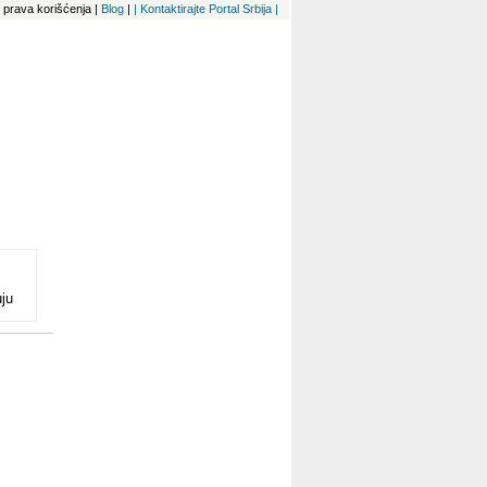
 i prava korišćenja
|
Blog
|
| Kontaktirajte Portal Srbija |
ju
i
a
ja
ači
ovi