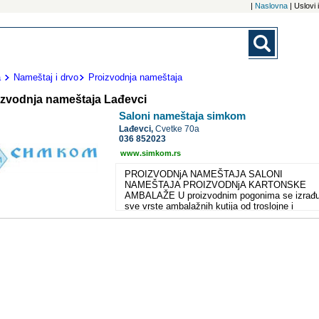
|
Naslovna
| Uslovi
a
Nameštaj i drvo
Proizvodnja nameštaja
izvodnja nameštaja Lađevci
Saloni nameštaja simkom
Lađevci,
Cvetke 70a
036 852023
www.simkom.rs
PROIZVODNjA NAMEŠTAJA SALONI
NAMEŠTAJA PROIZVODNjA KARTONSKE
AMBALAŽE U proizvodnim pogonima se izrađu
sve vrste ambalažnih kutija od troslojne i
petoslojne valovite lepenke (kartona) prema
zahtevu kupca. Specijalizovani smo za izradu
kutija velikih dimenzija (uglavnom za nameštaj 
metalne elemente) ali se izrađuje i ambalaža z
prehrambenu industriju i opštu upotrebu. Proda
nameštaja Kvalitet Domaći i inostrani proizvođ
Prevoz Garniture Ugaone garniture Stolice Stol
Ormari, vitrine, komode Dečiji program