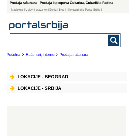
Prodaja računara - Prodaja laptopova Čukarica, Čukarička Padina
|
Naslovna
| Uslovi i prava korišćenja
|
Blog
|
| Kontaktirajte Portal Srbija |
Početna
Računari, internet
Prodaja računara
LOKACIJE - BEOGRAD
LOKACIJE - SRBIJA