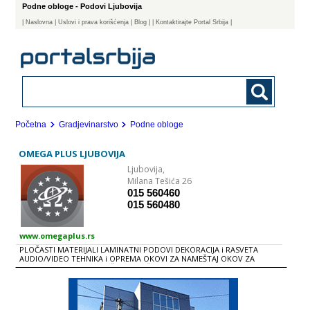
Podne obloge - Podovi Ljubovija
|
Naslovna
| Uslovi i prava korišćenja
|
Blog
|
| Kontaktirajte Portal Srbija |
Početna
Gradjevinarstvo
Podne obloge
OMEGA PLUS LJUBOVIJA
Ljubovija,
Milana Tešića 26
015 560460
015 560480
www.omegaplus.rs
PLOČASTI MATERIJALI LAMINATNI PODOVI DEKORACIJA i RASVETA
AUDIO/VIDEO TEHNIKA i OPREMA OKOVI ZA NAMEŠTAJ OKOV ZA
STOLARIJU IZRADA NAMEŠTAJA PO ŽELjI UGRADNA TEHNIKA