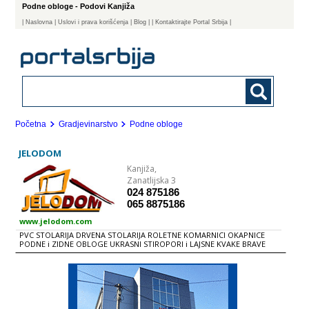
Podne obloge - Podovi Kanjiža
|
Naslovna
| Uslovi i prava korišćenja
|
Blog
|
| Kontaktirajte Portal Srbija |
Početna
Gradjevinarstvo
Podne obloge
JELODOM
Kanjiža,
Zanatlijska 3
024 875186
065 8875186
www.jelodom.com
PVC STOLARIJA DRVENA STOLARIJA ROLETNE KOMARNICI OKAPNICE
PODNE i ZIDNE OBLOGE UKRASNI STIROPORI i LAJSNE KVAKE BRAVE
OKOVI