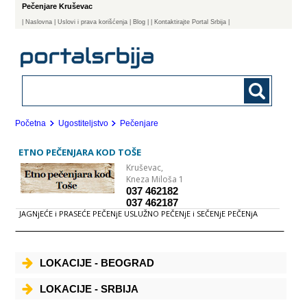
Pečenjare Kruševac
|
Naslovna
| Uslovi i prava korišćenja
|
Blog
|
| Kontaktirajte Portal Srbija |
Početna
Ugostiteljstvo
Pečenjare
ETNO PEČENJARA KOD TOŠE
Kruševac,
Kneza Miloša 1
037 462182
037 462187
JAGNjEĆE i PRASEĆE PEČENjE USLUŽNO PEČENjE i SEČENjE PEČENjA
LOKACIJE - BEOGRAD
LOKACIJE - SRBIJA