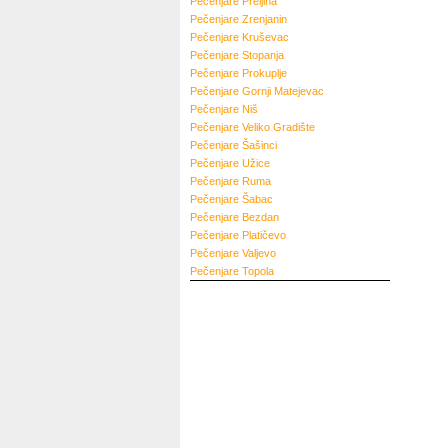
Pečenjare
Preljina
Pečenjare
Zrenjanin
Pečenjare
Kruševac
Pečenjare
Stopanja
Pečenjare
Prokuplje
Pečenjare
Gornji Matejevac
Pečenjare
Niš
Pečenjare
Veliko Gradište
Pečenjare
Šašinci
Pečenjare
Užice
Pečenjare
Ruma
Pečenjare
Šabac
Pečenjare
Bezdan
Pečenjare
Platičevo
Pečenjare
Valjevo
Pečenjare
Topola