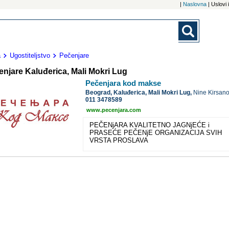
|
Naslovna
| Uslovi
a
Ugostiteljstvo
Pečenjare
enjare Kaluđerica, Mali Mokri Lug
Pečenjara kod makse
Beograd,
Kaluđerica, Mali Mokri Lug,
Nine Kirsan
011 3478589
www.pecenjara.com
PEČENjARA KVALITETNO JAGNjEĆE i
PRASEĆE PEČENjE ORGANIZACIJA SVIH
VRSTA PROSLAVA