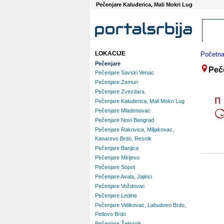
Pečenjare Kaluđerica, Mali Mokri Lug
LOKACIJE
Početn
Pečenjare
Peč
Pečenjare Savski Venac
Pečenjare Zemun
Pečenjare Zvezdara
Pečenjare Kaluđerica, Mali Mokri Lug
Pečenjare Mladenovac
Pečenjare Novi Beograd
Pečenjare Rakovica, Miljakovac,
Kanarevo Brdo, Resnik
Pečenjare Banjica
Pečenjare Mirijevo
Pečenjare Sopot
Pečenjare Avala, Jajinci
Pečenjare Voždovac
Pečenjare Ledine
Pečenjare Vidikovac, Labudovo Brdo,
Petlovo Brdo
Pečenjare Železnik