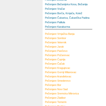
Pečenjare Bežanijska Kosa, Bežanija
Pečenjare Vračar
Pečenjare Borča, Krnjača, Kotež
Pečenjare Čukarica, Čukarička Padina
Pečenjare Palilula
Pečenjare Karaburma
Pečenjare
Vrnjačka Banja
Pečenjare
Sombor
Pečenjare
Veternik
Pečenjare
Jarak
Pečenjare
Pančevo
Pečenjare
Požarevac
Pečenjare
Ćuprija
Pečenjare
Čačak
Pečenjare
Kragujevac
Pečenjare
Gornji Milanovac
Pečenjare
Aranđelovac
Pečenjare
Smederevo
Pečenjare
Bor
Pečenjare
Novi Sad
Pečenjare
Sremska Mitrovica
Pečenjare
Zlatibor
Pečenjare
Temerin