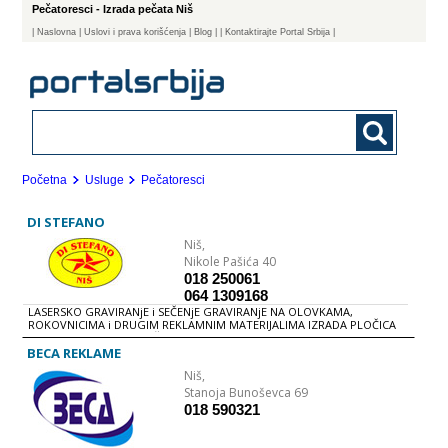
Pečatoresci - Izrada pečata Niš
|
Naslovna
| Uslovi i prava korišćenja
|
Blog
|
| Kontaktirajte Portal Srbija |
Početna
Usluge
Pečatoresci
DI STEFANO
Niš,
Nikole Pašića 40
018 250061
064 1309168
LASERSKO GRAVIRANjE i SEČENjE GRAVIRANjE NA OLOVKAMA,
ROKOVNICIMA i DRUGIM REKLAMNIM MATERIJALIMA IZRADA PLOČICA
ZA VRATA - NATPIS PLOČE ZA FIRME NAREZIVANjE STANDARDNIH
KLjUČEVA KLjUČEVI ZA SVE VRSTE AUTOMOBILA UGRADNjA
BECA REKLAME
SIGURNOSNIH BRAVA IZRADA PEČATA ZA 30MIN
Niš,
Stanoja Bunoševca 69
018 590321