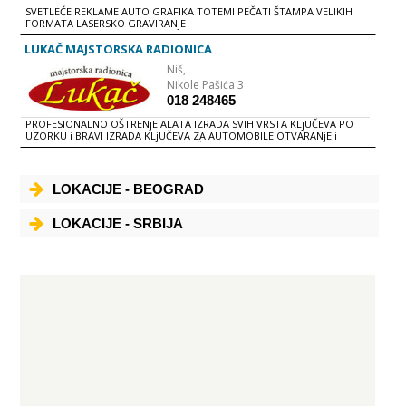
SVETLEĆE REKLAME AUTO GRAFIKA TOTEMI PEČATI ŠTAMPA VELIKIH
FORMATA LASERSKO GRAVIRANjE
LUKAČ MAJSTORSKA RADIONICA
Niš,
Nikole Pašića 3
018 248465
PROFESIONALNO OŠTRENjE ALATA IZRADA SVIH VRSTA KLjUČEVA PO
UZORKU i BRAVI IZRADA KLjUČEVA ZA AUTOMOBILE OTVARANjE i
POPRAVKA AUTO BRAVA IZRADA PEČATA KOMPJUTERSKO GRAVIRANjE
PONUDA RAZNIH PEHARA, SPORTDKIH FIGURA, MEDALjA, TROFEJA
RAZNE VRSTE SIGURNOSNIH BRAVA VELIKI IZBOR SEFOVA
LOKACIJE - BEOGRAD
LOKACIJE - SRBIJA