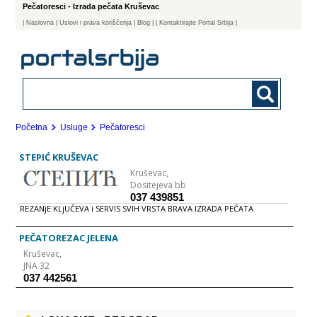
Pečatoresci - Izrada pečata Kruševac
|
Naslovna
| Uslovi i prava korišćenja
|
Blog
|
| Kontaktirajte Portal Srbija |
Početna
Usluge
Pečatoresci
STEPIĆ KRUŠEVAC
Kruševac,
Dositejeva bb
037 439851
REZANjE KLjUČEVA i SERVIS SVIH VRSTA BRAVA IZRADA PEČATA
PEČATOREZAC JELENA
Kruševac,
JNA 32
037 442561