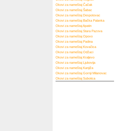
Okovi za nameštaj
Čačak
Okovi za nameštaj
Šabac
Okovi za nameštaj
Despotovac
Okovi za nameštaj
Bačka Palanka
Okovi za nameštaj
Apatin
Okovi za nameštaj
Stara Pazova
Okovi za nameštaj
Opovo
Okovi za nameštaj
Padina
Okovi za nameštaj
Kovačica
Okovi za nameštaj
Odžaci
Okovi za nameštaj
Kraljevo
Okovi za nameštaj
Ljubovija
Okovi za nameštaj
Kanjiža
Okovi za nameštaj
Gornji Milanovac
Okovi za nameštaj
Subotica