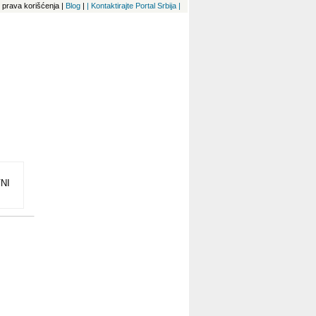
 i prava korišćenja
|
Blog
|
| Kontaktirajte Portal Srbija |
NI