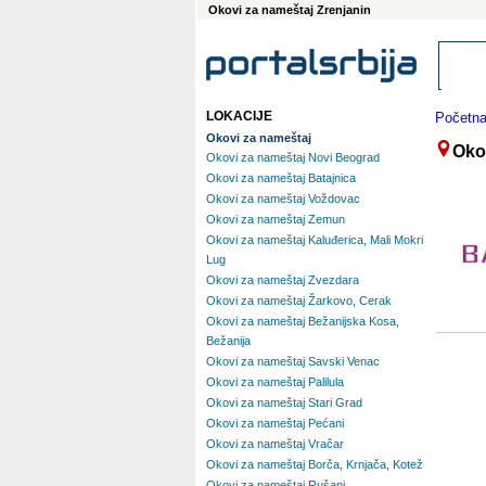
Okovi za nameštaj Zrenjanin
LOKACIJE
Početn
Okovi za nameštaj
Oko
Okovi za nameštaj Novi Beograd
Okovi za nameštaj Batajnica
Okovi za nameštaj Voždovac
Okovi za nameštaj Zemun
Okovi za nameštaj Kaluđerica, Mali Mokri
Lug
Okovi za nameštaj Zvezdara
Okovi za nameštaj Žarkovo, Cerak
Okovi za nameštaj Bežanijska Kosa,
Bežanija
Okovi za nameštaj Savski Venac
Okovi za nameštaj Palilula
Okovi za nameštaj Stari Grad
Okovi za nameštaj Pećani
Okovi za nameštaj Vračar
Okovi za nameštaj Borča, Krnjača, Kotež
Okovi za nameštaj Rušanj