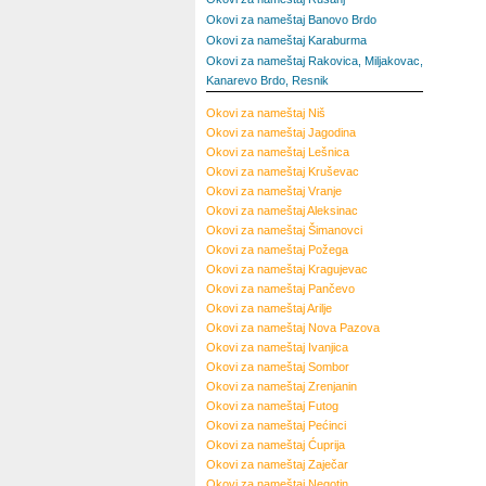
Okovi za nameštaj Banovo Brdo
Okovi za nameštaj Karaburma
Okovi za nameštaj Rakovica, Miljakovac,
Kanarevo Brdo, Resnik
Okovi za nameštaj
Niš
Okovi za nameštaj
Jagodina
Okovi za nameštaj
Lešnica
Okovi za nameštaj
Kruševac
Okovi za nameštaj
Vranje
Okovi za nameštaj
Aleksinac
Okovi za nameštaj
Šimanovci
Okovi za nameštaj
Požega
Okovi za nameštaj
Kragujevac
Okovi za nameštaj
Pančevo
Okovi za nameštaj
Arilje
Okovi za nameštaj
Nova Pazova
Okovi za nameštaj
Ivanjica
Okovi za nameštaj
Sombor
Okovi za nameštaj
Zrenjanin
Okovi za nameštaj
Futog
Okovi za nameštaj
Pećinci
Okovi za nameštaj
Ćuprija
Okovi za nameštaj
Zaječar
Okovi za nameštaj
Negotin