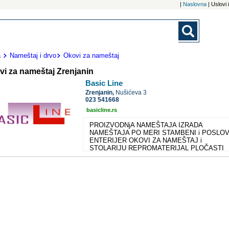
|
Naslovna
| Uslovi
a
Nameštaj i drvo
Okovi za nameštaj
vi za nameštaj Zrenjanin
Basic Line
Zrenjanin,
Nušićeva 3
023 541668
basicline.rs
PROIZVODNjA NAMEŠTAJA IZRADA
NAMEŠTAJA PO MERI STAMBENI i POSLOV
ENTERIJER OKOVI ZA NAMEŠTAJ i
STOLARIJU REPROMATERIJAL PLOČASTI
MATERIJALI KANCELARIJSKI NAMEŠTAJ
ŠKOLSKI NAMEŠTAJ NAMEŠTAJ ZA
POSLOVNI PROSTOR NAMEŠTAJ ZA
KUPATILA SPAVAĆE SOBE DNEVNE SOBE
DEČIJE SOBE PRETSOBLjA KUHINjE
SUDOPERE KOMODE REGALI STOLOVI
PLAKARI PREGRADNA VRATA