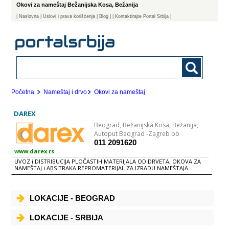
Okovi za nameštaj Bežanijska Kosa, Bežanija
|
Naslovna
| Uslovi i prava korišćenja
|
Blog
|
| Kontaktirajte Portal Srbija |
Početna
Nameštaj i drvo
Okovi za nameštaj
DAREX
Beograd,
Bežanijska Kosa, Bežanija,
Autoput Beograd -Zagreb bb
011 2091620
www.darex.rs
UVOZ i DISTRIBUCIJA PLOČASTIH MATERIJALA OD DRVETA, OKOVA ZA
NAMEŠTAJ i ABS TRAKA REPROMATERIJAL ZA IZRADU NAMEŠTAJA
PRODAJA MAŠINA i OPREME
LOKACIJE - BEOGRAD
LOKACIJE - SRBIJA