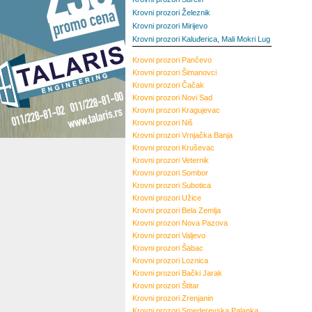
Krovni prozori Železnik
Krovni prozori Mirijevo
Krovni prozori Kaluđerica, Mali Mokri Lug
Krovni prozori
Pančevo
Krovni prozori
Šimanovci
Krovni prozori
Čačak
Krovni prozori
Novi Sad
Krovni prozori
Kragujevac
Krovni prozori
Niš
Krovni prozori
Vrnjačka Banja
Krovni prozori
Kruševac
Krovni prozori
Veternik
Krovni prozori
Sombor
Krovni prozori
Subotica
Krovni prozori
Užice
Krovni prozori
Bela Zemlja
Krovni prozori
Nova Pazova
Krovni prozori
Valjevo
Krovni prozori
Šabac
Krovni prozori
Loznica
Krovni prozori
Bački Jarak
Krovni prozori
Štitar
Krovni prozori
Zrenjanin
Krovni prozori
Smederevska Palanka