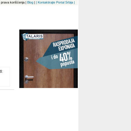
 i prava korišćenja
|
Blog
|
| Kontaktirajte Portal Srbija |
I:
'
vano
do
a
e
 za
g
vali
šte