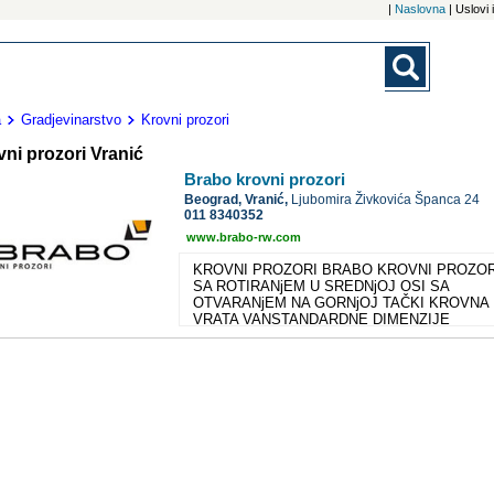
|
Naslovna
| Uslovi
a
Gradjevinarstvo
Krovni prozori
ni prozori Vranić
Brabo krovni prozori
Beograd,
Vranić,
Ljubomira Živkovića Španca 24
011 8340352
www.brabo-rw.com
KROVNI PROZORI BRABO KROVNI PROZOR
SA ROTIRANjEM U SREDNjOJ OSI SA
OTVARANjEM NA GORNjOJ TAČKI KROVNA
VRATA VANSTANDARDNE DIMENZIJE
DEKORACIJA i ZAŠTITA OD SUNCA ''BRABO'
(Braća Bojović) proizvodno preduzeće je osno
1990. godine sa namerom da u tržišnoj ponudi
tadašnjeg prostora pruži jednu ponudu koja je 
tog trenutka bila rezervisana za proizvođače s
Razvijenog zapada. Još 1988. godine su počel
tehničke i tehnološke i organizacione pripreme
jedan ovakav proizvod. U prve dve godine svo
postojanja ''BRABO'' krovni prozori su se izrađi
isljučivo na principu spoljnih saradnika dok trži