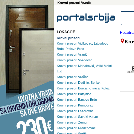
Krovni prozori Vranić
LOKACIJE
Početn
Krovni prozori
Krov
Krovni prozori Vidikovac, Labudovo
Brdo, Petlovo Brdo
Krovni prozori Vranić
Krovni prozori Voždovac
Krovni prozori Medaković, Veliki Mokri
Lug
Krovni prozori Vračar
Krovni prozori Dedinje, Senjak
Krovni prozori Borča, Krnjača, Kotež
Krovni prozori Batajnica
Krovni prozori Banovo Brdo
Krovni prozori Kumodraž
Krovni prozori Lazarevac
Krovni prozori Savski Venac
Krovni prozori Zemun
Krovni prozori Mladenovac
Krovni prozori Surčin