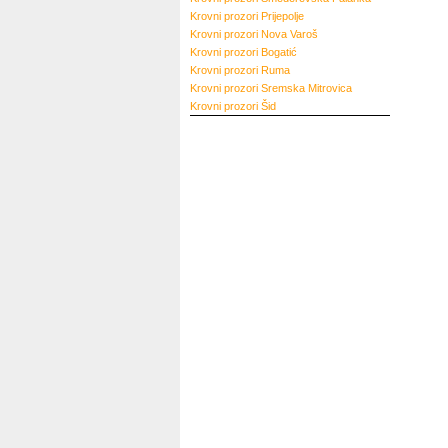
Krovni prozori
Prijepolje
Krovni prozori
Nova Varoš
Krovni prozori
Bogatić
Krovni prozori
Ruma
Krovni prozori
Sremska Mitrovica
Krovni prozori
Šid