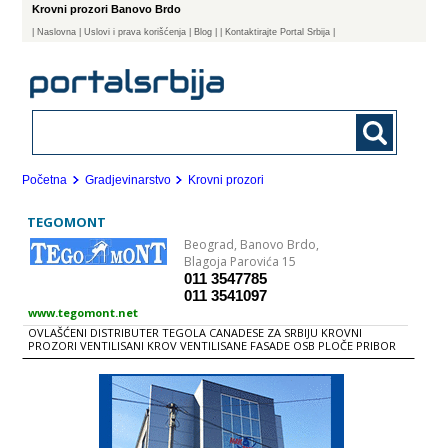
Krovni prozori Banovo Brdo
|
Naslovna
| Uslovi i prava korišćenja
|
Blog
|
| Kontaktirajte Portal Srbija |
Početna
Gradjevinarstvo
Krovni prozori
TEGOMONT
Beograd,
Banovo Brdo,
Blagoja Parovića 15
011 3547785
011 3541097
www.tegomont.net
OVLAŠĆENI DISTRIBUTER TEGOLA CANADESE ZA SRBIJU KROVNI
PROZORI VENTILISANI KROV VENTILISANE FASADE OSB PLOČE PRIBOR
iDODATNI MATERIJAL