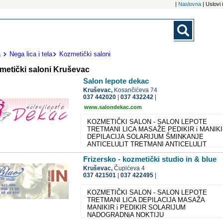
|
Naslovna
| Uslovi
a
Nega lica i tela
Kozmetički saloni
metički saloni Kruševac
Salon lepote dekac
Kruševac,
Kosančićeva 74
037 442020
|
037 432242
|
www.salondekac.com
KOZMETIČKI SALON - SALON LEPOTE
TRETMANI LICA MASAŽE PEDIKIR i MANIK
DEPILACIJA SOLARIJUM ŠMINKANJE
ANTICELULIT TRETMANI ANTICELULIT
MASAŽA
Frizersko - kozmetički studio in & blue
Kruševac,
Čupićeva 4
037 421501
|
037 422495
|
KOZMETIČKI SALON - SALON LEPOTE
TRETMANI LICA DEPILACIJA MASAŽA
MANIKIR i PEDIKIR SOLARIJUM
NADOGRADNjA NOKTIJU