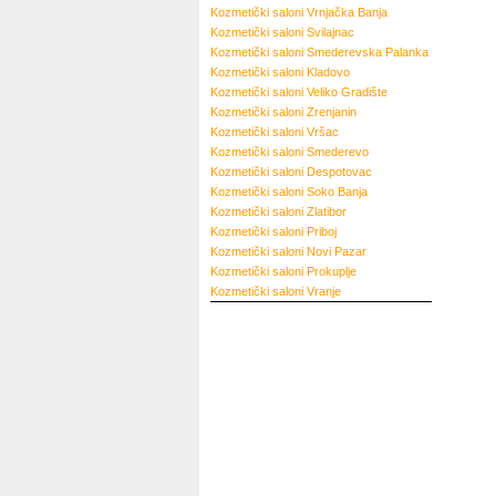
Kozmetički saloni
Vrnjačka Banja
Kozmetički saloni
Svilajnac
Kozmetički saloni
Smederevska Palanka
Kozmetički saloni
Kladovo
Kozmetički saloni
Veliko Gradište
Kozmetički saloni
Zrenjanin
Kozmetički saloni
Vršac
Kozmetički saloni
Smederevo
Kozmetički saloni
Despotovac
Kozmetički saloni
Soko Banja
Kozmetički saloni
Zlatibor
Kozmetički saloni
Priboj
Kozmetički saloni
Novi Pazar
Kozmetički saloni
Prokuplje
Kozmetički saloni
Vranje