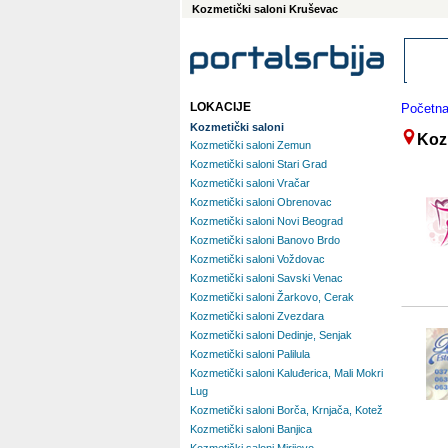
Kozmetički saloni Kruševac
LOKACIJE
Početn
Kozmetički saloni
Koz
Kozmetički saloni Zemun
Kozmetički saloni Stari Grad
Kozmetički saloni Vračar
Kozmetički saloni Obrenovac
Kozmetički saloni Novi Beograd
Kozmetički saloni Banovo Brdo
Kozmetički saloni Voždovac
Kozmetički saloni Savski Venac
Kozmetički saloni Žarkovo, Cerak
Kozmetički saloni Zvezdara
Kozmetički saloni Dedinje, Senjak
Kozmetički saloni Palilula
Kozmetički saloni Kaluđerica, Mali Mokri
Lug
Kozmetički saloni Borča, Krnjača, Kotež
Kozmetički saloni Banjica