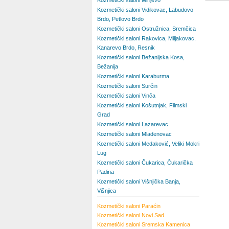
Kozmetički saloni Mirijevo
Kozmetički saloni Vidikovac, Labudovo
Brdo, Petlovo Brdo
Kozmetički saloni Ostružnica, Sremčica
Kozmetički saloni Rakovica, Miljakovac,
Kanarevo Brdo, Resnik
Kozmetički saloni Bežanijska Kosa,
Bežanija
Kozmetički saloni Karaburma
Kozmetički saloni Surčin
Kozmetički saloni Vinča
Kozmetički saloni Košutnjak, Filmski
Grad
Kozmetički saloni Lazarevac
Kozmetički saloni Mladenovac
Kozmetički saloni Medaković, Veliki Mokri
Lug
Kozmetički saloni Čukarica, Čukarička
Padina
Kozmetički saloni Višnjička Banja,
Višnjica
Kozmetički saloni
Paraćin
Kozmetički saloni
Novi Sad
Kozmetički saloni
Sremska Kamenica