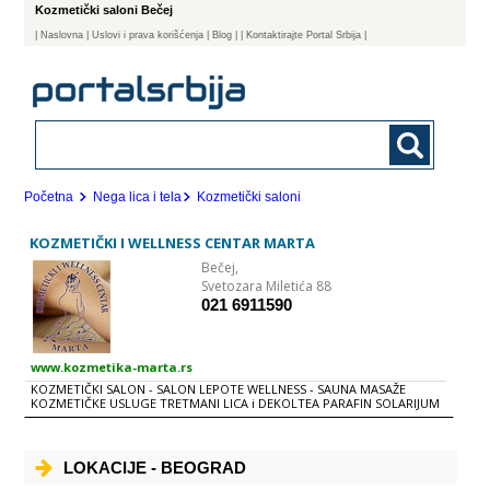
Kozmetički saloni Bečej
|
Naslovna
| Uslovi i prava korišćenja
|
Blog
|
| Kontaktirajte Portal Srbija |
Početna
Nega lica i tela
Kozmetički saloni
KOZMETIČKI I WELLNESS CENTAR MARTA
Bečej,
Svetozara Miletića 88
021 6911590
www.kozmetika-marta.rs
KOZMETIČKI SALON - SALON LEPOTE WELLNESS - SAUNA MASAŽE
KOZMETIČKE USLUGE TRETMANI LICA i DEKOLTEA PARAFIN SOLARIJUM
MANIKIR i DEPIKIR DEPILACIJA ANTICELULIT TRETMAN ANTICELULIT
MASAŽA
LOKACIJE - BEOGRAD