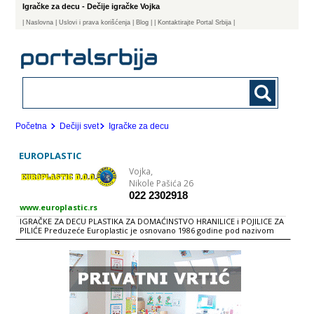
Igračke za decu - Dečije igračke Vojka
|
Naslovna
| Uslovi i prava korišćenja
|
Blog
|
| Kontaktirajte Portal Srbija |
Početna
Dečiji svet
Igračke za decu
EUROPLASTIC
Vojka,
Nikole Pašića 26
022 2302918
www.europlastic.rs
IGRAČKE ZA DECU PLASTIKA ZA DOMAĆINSTVO HRANILICE i POJILICE ZA
PILIĆE Preduzeće Europlastic je osnovano 1986 godine pod nazivom
Europlastik S.Z.R. kao mala zanatska radnja za brizganje predmeta od
plastičnih masa čiji je osnivač Lovrić Milan. Danas je Europlastic d.o.o.
preduzeće, locirano u Vojki, na glavnom putu koji vodi ka uključenju
na autoput Beograd - Zagreb, sa 20 zaposlenih nas proizvodni
asortiman obuhvata siroku paletu proizvoda kao sto su predmeti za
kuću, kupatila, hranilice i poilice za piliće i dečije igračke.