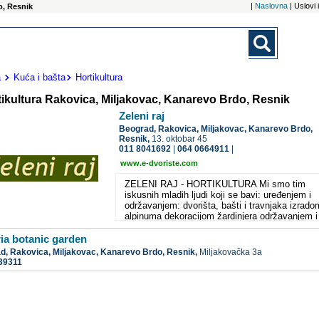
|
Naslovna
| Uslovi
o, Resnik
a
Kuća i bašta
Hortikultura
tikultura Rakovica, Miljakovac, Kanarevo Brdo, Resnik
Zeleni raj
Beograd,
Rakovica, Miljakovac, Kanarevo Brdo,
Resnik,
13. oktobar 45
011 8041692
|
064 0664911
|
www.e-dvoriste.com
ZELENI RAJ - HORTIKULTURA Mi smo tim
iskusnih mladih ljudi koji se bavi: uređenjem i
održavanjem: dvorišta, bašti i travnjaka izrado
alpinuma dekoracijom žardinjera održavanjem i
sečom stabala svih visinskih kategorija
održavanjem i dekoracijom žbunova i busena
ria botanic garden
uređenjem i dekoracijom prostora oko Vaših ku
ad,
Rakovica, Miljakovac, Kanarevo Brdo, Resnik,
Miljakovačka 3a
lokala, vikendica i ostalih objekata
39311