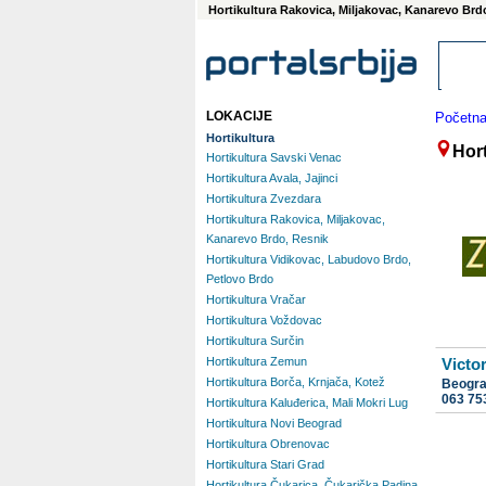
Hortikultura Rakovica, Miljakovac, Kanarevo Brd
LOKACIJE
Početn
Hortikultura
Hor
Hortikultura Savski Venac
Hortikultura Avala, Jajinci
Hortikultura Zvezdara
Hortikultura Rakovica, Miljakovac,
Kanarevo Brdo, Resnik
Hortikultura Vidikovac, Labudovo Brdo,
Petlovo Brdo
Hortikultura Vračar
Hortikultura Voždovac
Hortikultura Surčin
Hortikultura Zemun
Victo
Hortikultura Borča, Krnjača, Kotež
Beogr
063 75
Hortikultura Kaluđerica, Mali Mokri Lug
Hortikultura Novi Beograd
Hortikultura Obrenovac
Hortikultura Stari Grad
Hortikultura Čukarica, Čukarička Padina