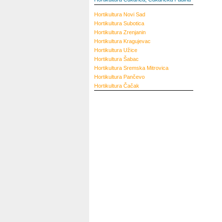
Hortikultura
Novi Sad
Hortikultura
Subotica
Hortikultura
Zrenjanin
Hortikultura
Kragujevac
Hortikultura
Užice
Hortikultura
Šabac
Hortikultura
Sremska Mitrovica
Hortikultura
Pančevo
Hortikultura
Čačak