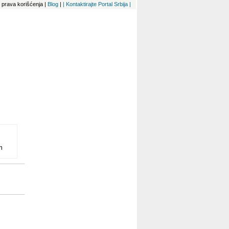
 i prava korišćenja
|
Blog
|
| Kontaktirajte Portal Srbija |
m
ća,