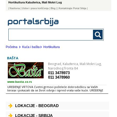
Hortikultura Kaluđerica, Mali Mokri Lug
|
Naslovna
| Uslovi i prava korišćenja
|
Blog
|
| Kontaktirajte Portal Srbija |
Početna
Kuća i bašta
Hortikultura
BAŠTA
Beograd,
Kaluđerica, Mali Mokri Lug,
Narodnog fronta 84
011 3478973
011 3478960
www.basta.co.rs
UREĐENjE VRTOVA Cvetni grmovi poželeće dobrodošlicu sa Vaših
terasa i pokazati da se život odvija i ispred vrata vaše kuće. UREĐENjE
ENTERIJERA Pri izboru vrsta biljaka želje treba prilagoditi uslovima
ambijenta gde želite da ih smestite. CVEĆE Saksijsko cveće Unesite
biljke u Vaš dom i poslovni prostor.Zelenilom stvorite harmoničnu
oazu koja će osvežiti vazduh i prijati Vašim čulima. Rezano cveće
LOKACIJE - BEOGRAD
Kombinacija cveća nema granica.dozvolite da Vas ponesu želje, a sklad
one stvaraju svojm magijom same. Sadnice, lukovice i semena
Zimzelene biljke atraktivne i zelene tokom cele zime osvajaju bašte i
LOKACIJE - SRBIJA