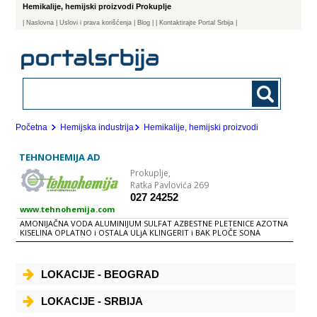
Hemikalije, hemijski proizvodi Prokuplje
|
Naslovna
| Uslovi i prava korišćenja
|
Blog
|
| Kontaktirajte Portal Srbija |
Početna
Hemijska industrija
Hemikalije, hemijski proizvodi
TEHNOHEMIJA AD
Prokuplje,
Ratka Pavlovića 269
027 24252
www.tehnohemija.com
AMONIJAČNA VODA ALUMINIJUM SULFAT AZBESTNE PLETENICE AZOTNA
KISELINA OPLATNO i OSTALA ULjA KLINGERIT i BAK PLOČE SONA
KISELINA, TEHNIČKA HIDRO i TERMO IZOLACIJE PE FOLIJA, PE
PROIZVODI i KLIRIT SUMPORNA KISELINA UNIVERZALNA i GRAĐEVINSKA
LEPILA FLIC NATRIJUM HIPOHLORID OSNOVNE i ZAVRŠNE BOJE i
RAZREĐIVAČI HTZ OPREMA KUĆNA HEMIJA
LOKACIJE - BEOGRAD
LOKACIJE - SRBIJA