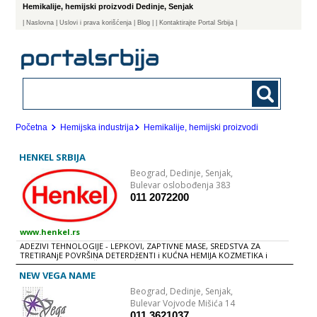
Hemikalije, hemijski proizvodi Dedinje, Senjak
|
Naslovna
| Uslovi i prava korišćenja
|
Blog
|
| Kontaktirajte Portal Srbija |
Početna
Hemijska industrija
Hemikalije, hemijski proizvodi
HENKEL SRBIJA
Beograd,
Dedinje, Senjak,
Bulevar oslobođenja 383
011 2072200
www.henkel.rs
ADEZIVI TEHNOLOGIJE - LEPKOVI, ZAPTIVNE MASE, SREDSTVA ZA
TRETIRANjE POVRŠINA DETERDžENTI i KUĆNA HEMIJA KOZMETIKA i
NEGA TELA DETERDŽENTI i KUĆNA HEMIJA Deterdženti Pranje posuđa
Čišćenje domaćinstva Sapuni Proizvodi za pranje veša i kućna hemija
NEW VEGA NAME
imaju važnu ulogu u istoriji naše kompanije. Naši proizvodi i brendovi
Beograd,
Dedinje, Senjak,
za pranje veša i sudova i čišćenje. KOZMETIKA i NEGA TELA Kosa Telo
Koža Oralna higijena U našoj ponudi imamo: - sredstva za bojenje i
Bulevar Vojvode Mišića 14
oblikovanje kose, šampone - kreme za kožu, proizvode za negu,
011 3621037