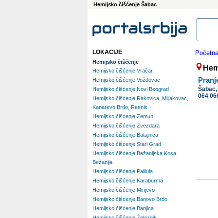
Hemijsko čišćenje Šabac
LOKACIJE
Početn
Hemijsko čišćenje
Hem
Hemijsko čišćenje Vračar
Pranje
Hemijsko čišćenje Voždovac
Šabac
Hemijsko čišćenje Novi Beograd
064 06
Hemijsko čišćenje Rakovica, Miljakovac,
Kanarevo Brdo, Resnik
Hemijsko čišćenje Zemun
Hemijsko čišćenje Zvezdara
Hemijsko čišćenje Batajnica
Hemijsko čišćenje Stari Grad
Hemijsko čišćenje Bežanijska Kosa,
Bežanija
Hemijsko čišćenje Palilula
Hemijsko čišćenje Karaburma
Hemijsko čišćenje Mirijevo
Hemijsko čišćenje Banovo Brdo
Hemijsko čišćenje Banjica
Hemijsko čišćenje Železnik