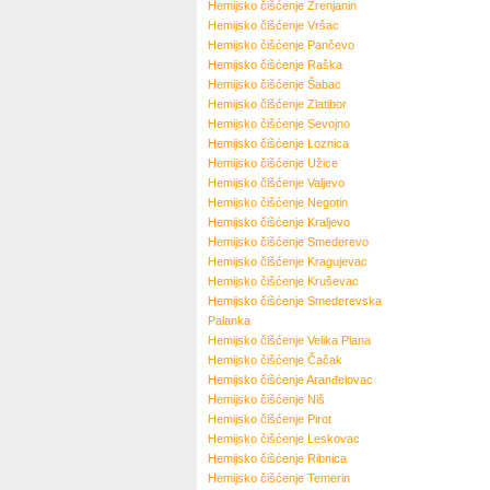
Hemijsko čišćenje
Zrenjanin
Hemijsko čišćenje
Vršac
Hemijsko čišćenje
Pančevo
Hemijsko čišćenje
Raška
Hemijsko čišćenje
Šabac
Hemijsko čišćenje
Zlatibor
Hemijsko čišćenje
Sevojno
Hemijsko čišćenje
Loznica
Hemijsko čišćenje
Užice
Hemijsko čišćenje
Valjevo
Hemijsko čišćenje
Negotin
Hemijsko čišćenje
Kraljevo
Hemijsko čišćenje
Smederevo
Hemijsko čišćenje
Kragujevac
Hemijsko čišćenje
Kruševac
Hemijsko čišćenje
Smederevska
Palanka
Hemijsko čišćenje
Velika Plana
Hemijsko čišćenje
Čačak
Hemijsko čišćenje
Aranđelovac
Hemijsko čišćenje
Niš
Hemijsko čišćenje
Pirot
Hemijsko čišćenje
Leskovac
Hemijsko čišćenje
Ribnica
Hemijsko čišćenje
Temerin