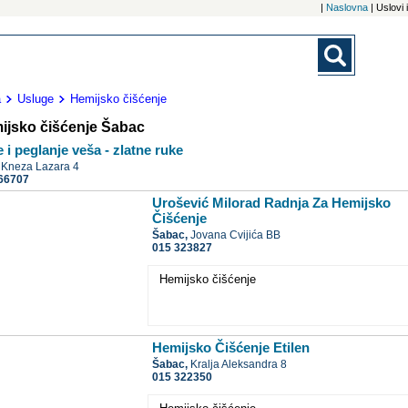
|
Naslovna
| Uslovi
a
Usluge
Hemijsko čišćenje
ijsko čišćenje Šabac
 i peglanje veša - zlatne ruke
,
Kneza Lazara 4
66707
Urošević Milorad Radnja Za Hemijsko
Čišćenje
Šabac,
Jovana Cvijića BB
015 323827
Hemijsko čišćenje
Hemijsko Čišćenje Etilen
Šabac,
Kralja Aleksandra 8
015 322350