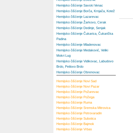
Hemijsko čišćenje Savski Venac
Hemijsko čišćenje Borča, Krnjača, Kotež
Hemijsko čišćenje Lazarevac
Hemijsko čišćenje Žarkovo, Cerak
Hemijsko čišćenje Dedinje, Senjak
Hemijsko čišćenje Čukarica, Čukarička
Padina
Hemijsko čišćenje Mladenovac
Hemijsko čišćenje Medaković, Veliki
Mokri Lug
Hemijsko čišćenje Vidikovac, Labudovo
Brdo, Petlovo Brdo
Hemijsko čišćenje Obrenovac
Hemijsko čišćenje
Novi Sad
Hemijsko čišćenje
Novi Pazar
Hemijsko čišćenje
Požarevac
Hemijsko čišćenje
Požega
Hemijsko čišćenje
Ruma
Hemijsko čišćenje
Sremska Mitrovica
Hemijsko čišćenje
Petrovaradin
Hemijsko čišćenje
Subotica
Hemijsko čišćenje
Bajmok
Hemijsko čišćenje
Vrbas