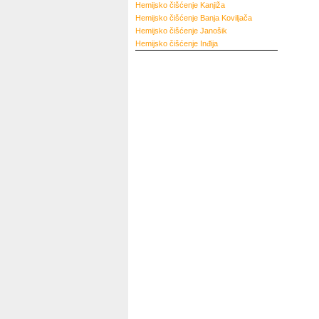
Hemijsko čišćenje
Kanjiža
Hemijsko čišćenje
Banja Koviljača
Hemijsko čišćenje
Janošik
Hemijsko čišćenje
Inđija