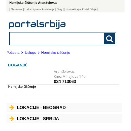
Hemijsko čišćenje Aranđelovac
|
Naslovna
| Uslovi i prava korišćenja
|
Blog
|
| Kontaktirajte Portal Srbija |
Početna
Usluge
Hemijsko čišćenje
DOGANJIĆ
Aranđelovac,
Knez Mihajlova 14o
034 713063
Hemijsko čišćenje
LOKACIJE - BEOGRAD
LOKACIJE - SRBIJA