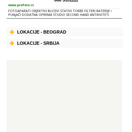
pružanja pune podrške kupcima u okviru REFOT B radi NIKON SERVIS,
jedini licencni servis na našim prostorima. NIKON SERVIS je u pogledu
www.profoto.rs
tehničke obučenosti, brzine i kvaliteta opravke na zavidnom nivou.
FOTOAPARATI OBJEKTIVI BLICEVI STATIVI TORBE FILTERI BATERIJE i
PUNjAČI DODATNA OPREMA STUDIO SECOND HAND ANTIKVITETI
LOKACIJE - BEOGRAD
LOKACIJE - SRBIJA