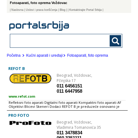
Fotoaparati, foto oprema Voždovac
|
Naslovna
| Uslovi i prava korišćenja
|
Blog
|
| Kontaktirajte Portal Srbija |
Početna
Kućni aparati i uređaji
Fotoaparati, foto oprema
REFOT B
Beograd,
Voždovac,
Pčinjska 17
011 6456151
011 6447958
www.refot.com
Refleksni foto aparati Digitalni foto aparati Kompaktni foto aparati AF
Objektivi Blicevi Skeneri Dodaci REFOT B je preduzeće osnovano je
1990. godine sa sedištem u Beogradu Od samog početka bavi se
prodajom foto opreme i izdavanjem fotografskih publikacija Već dugi
PRO FOTO
niz godina REFOT B je ekskluzivni distributer NIKON foto opreme za
Beograd,
Voždovac,
područje Srbije i Crne Gore, Makedonije, Republike Srpske i Bosne i
Hercegovine Danas, osim Nikon-a REFOT B je ekskluzivni uvoznik i
Vladimira Tomanovića 35
distributer SanDisk memorijskih kartica, LowePro foto i video torbi i
011 3478834
rančeva, Manfrotto i Gitzo stativa i Profoto studijske rasvete U cilju
060 3351111