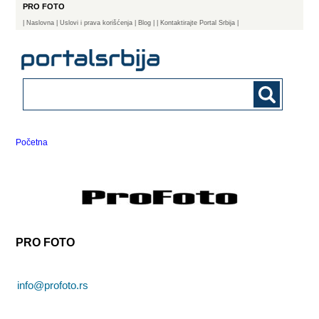
PRO FOTO
|
Naslovna
| Uslovi i prava korišćenja
|
Blog
|
| Kontaktirajte Portal Srbija |
Početna
PRO FOTO
info@profoto.rs