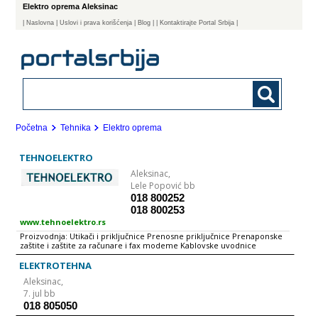
Elektro oprema Aleksinac
|
Naslovna
| Uslovi i prava korišćenja
|
Blog
|
| Kontaktirajte Portal Srbija |
Početna
Tehnika
Elektro oprema
TEHNOELEKTRO
Aleksinac,
Lele Popović bb
018 800252
018 800253
www.tehnoelektro.rs
Proizvodnja: Utikači i priključnice Prenosne priključnice Prenaponske
zaštite i zaštite za računare i fax modeme Kablovske uvodnice
Bakarne sabirnice Stezaljke i strujne kleme Elektronski uređaji
ELEKTROTEHNA
Aleksinac,
7. jul bb
018 805050