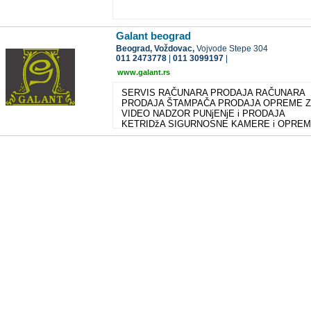
vremenski period.
Galant beograd
Beograd,
Voždovac,
Vojvode Stepe 304
011 2473778
|
011 3099197
|
www.galant.rs
SERVIS RAČUNARA PRODAJA RAČUNARA
PRODAJA ŠTAMPAČA PRODAJA OPREME 
VIDEO NADZOR PUNjENjE i PRODAJA
KETRIDžA SIGURNOSNE KAMERE i OPRE
KOVERTOVANjE WEB DIZAJN