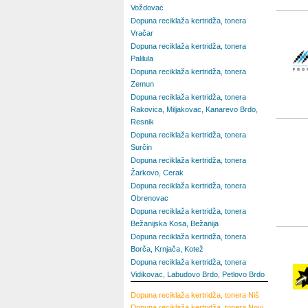
Voždovac
Dopuna reciklaža kertridža, tonera
Vračar
Dopuna reciklaža kertridža, tonera
Palilula
Dopuna reciklaža kertridža, tonera
Zemun
Dopuna reciklaža kertridža, tonera
Rakovica, Miljakovac, Kanarevo Brdo,
Resnik
Dopuna reciklaža kertridža, tonera
Surčin
Dopuna reciklaža kertridža, tonera
Žarkovo, Cerak
Dopuna reciklaža kertridža, tonera
Obrenovac
Dopuna reciklaža kertridža, tonera
Bežanijska Kosa, Bežanija
Dopuna reciklaža kertridža, tonera
Borča, Krnjača, Kotež
Dopuna reciklaža kertridža, tonera
Vidikovac, Labudovo Brdo, Petlovo Brdo
Dopuna reciklaža kertridža, tonera
Niš
Dopuna reciklaža kertridža, tonera
Novi