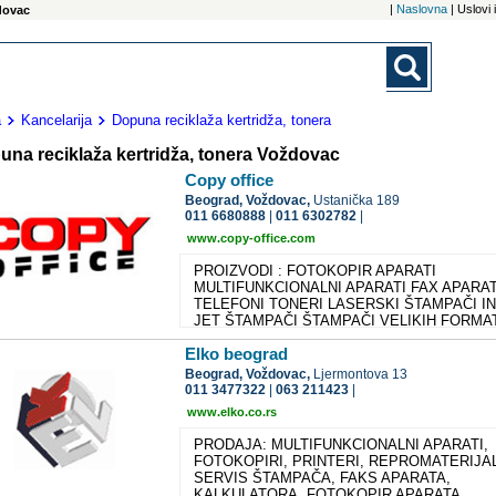
|
Naslovna
| Uslovi
dovac
a
Kancelarija
Dopuna reciklaža kertridža, tonera
una reciklaža kertridža, tonera Voždovac
Copy office
Beograd,
Voždovac,
Ustanička 189
011 6680888
|
011 6302782
|
www.copy-office.com
PROIZVODI : FOTOKOPIR APARATI
MULTIFUNKCIONALNI APARATI FAX APARATI
TELEFONI TONERI LASERSKI ŠTAMPAČI I
JET ŠTAMPAČI ŠTAMPAČI VELIKIH FORMA
SKENERI SKENERI VELIKE BRZINE
Elko beograd
KALKULATORI PISAĆE MAŠINE OSTALI
KANCELARIJSKI UREĐAJI SERVIS
Beograd,
Voždovac,
Ljermontova 13
KOMPJUTERA SERVIS FOTOKOPIR APARAT
011 3477322
|
063 211423
|
ŠTAMPAČA Servis fotokopir aparata i štampa
www.elko.co.rs
Redovno održavanje aparata kako u garantnom
roku tako i posle njega Generalnu reparaciju V
PRODAJA: MULTIFUNKCIONALNI APARATI,
aparata u našem servisu Savete - kompletne
FOTOKOPIRI, PRINTERI, REPROMATERIJA
informacije i predlozi pri kupovini aparata i
SERVIS ŠTAMPAČA, FAKS APARATA,
njegovom korišćenju Redovno održavanje Da b
KALKULATORA, FOTOKOPIR APARATA...