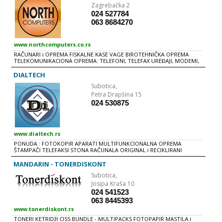
Zagrebačka 2
024 527784
063 8684270
www.northcomputers.co.rs
RAČUNARI i OPREMA FISKALNE KASE VAGE BIROTEHNIČKA OPREMA
TELEKOMUNIKACIONA OPREMA: TELEFONI, TELEFAX UREĐAJI, MODEMI,
ADAPTERI... PRATEĆA OPREMA, REPROMATERIJAL: PRODAJA i RECIKLAŽA
TONERA i KETRIDžA, DISTRIBUCIJA TERMO ROLNI...
DIALTECH
Subotica,
Petra Drapšina 15
024 530875
www.dialtech.rs
PONUDA : FOTOKOPIR APARATI MULTIFUNKCIONALNA OPREMA
ŠTAMPAČI TELEFAKSI STONA RAČUNALA ORIGINAL i RECIKLIRANI
KETRIDžI TONER KASETE i TRAKE ZA MATRIČNE ŠTAMPAČE FOTOKOPIR
PAPIR USLUGE : ODRŽAVANjE i POPRAVKE FOTOKOPIR APARATA,
MANDARIN - TONERDISKONT
ŠTAMPAČA i TELEFAKSA PUNjENjE TONER KASETA IZNAJMLjIVANjE
Subotica,
FOTOKOPIR APARATA
Josipa Kraša 10
024 541523
063 8445393
www.tonerdiskont.rs
TONERI KETRIDžI CISS BUNDLE - MULTIPACKS FOTOPAPIR MASTILA i