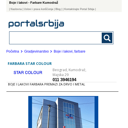
Boje i lakovi - Farbare Kumodraž
|
Naslovna
| Uslovi i prava korišćenja
|
Blog
|
| Kontaktirajte Portal Srbija |
Početna
Gradjevinarstvo
Boje i lakovi, farbare
FARBARA STAR COLOUR
Beograd,
Kumodraž,
Majska 29
011 3946194
BOJE I LAKOVI FARBARA PREMAZI ZA DRVO I METAL