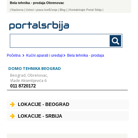
Bela tehnika - prodaja Obrenovac
|
Naslovna
| Uslovi i prava korišćenja
|
Blog
|
| Kontaktirajte Portal Srbija |
Početna
Kućni aparati i uređaji
Bela tehnika - prodaja
DOMO TEHNIKA BEOGRAD
Beograd,
Obrenovac,
Vlade Aksentijevića 6
011 8720172
LOKACIJE - BEOGRAD
LOKACIJE - SRBIJA