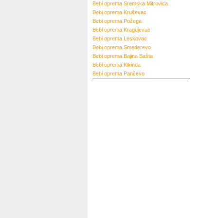
Bebi oprema
Sremska Mitrovica
Bebi oprema
Kruševac
Bebi oprema
Požega
Bebi oprema
Kragujevac
Bebi oprema
Leskovac
Bebi oprema
Smederevo
Bebi oprema
Bajina Bašta
Bebi oprema
Kikinda
Bebi oprema
Pančevo