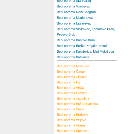
Bebi oprema Stari Grad
Bebi oprema Voždovac
Bebi oprema Novi Beograd
Bebi oprema Mladenovac
Bebi oprema Lazarevac
Bebi oprema Vidikovac, Labudovo Brdo,
Petlovo Brdo
Bebi oprema Banovo Brdo
Bebi oprema Borča, Krnjača, Kotež
Bebi oprema Kaluđerica, Mali Mokri Lug
Bebi oprema Batajnica
Bebi oprema
Novi Sad
Bebi oprema
Čačak
Bebi oprema
Zlatibor
Bebi oprema
Niš
Bebi oprema
Vršac
Bebi oprema
Loznica
Bebi oprema
Jagodina
Bebi oprema
Bačka Palanka
Bebi oprema
Šabac
Bebi oprema
Kraljevo
Bebi oprema
Valjevo
Bebi oprema
Vranje
Bebi oprema
Subotica