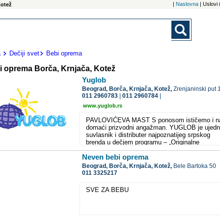
|
Naslovna
| Uslovi
Kotež
a
Dečiji svet
Bebi oprema
i oprema Borča, Krnjača, Kotež
Yuglob
Beograd,
Borča, Krnjača, Kotež,
Zrenjaninski put 
011 2960783
|
011 2960784
|
www.yuglob.rs
PAVLOVIĆEVA MAST S ponosom ističemo i n
domaći prizvodni angažman. YUGLOB je ujed
suvlasnik i distributer najpoznatijeg srpskog
brenda u dečjem programu – „Originalne
Pavlovićeve masti“. Taj izvorni srpski brend,
Neven bebi oprema
prisutan i na brojnim inostranim tržištima, 60
godina je sastavni deo svakog odrastanja, sva
Beograd,
Borča, Krnjača, Kotež,
Bele Bartoka 50
roditeljstva.
011 3325217
SVE ZA BEBU