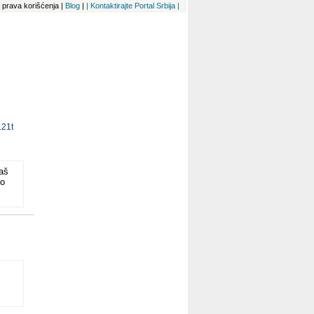
 i prava korišćenja
|
Blog
|
| Kontaktirajte Portal Srbija |
121t
aš
no
kog