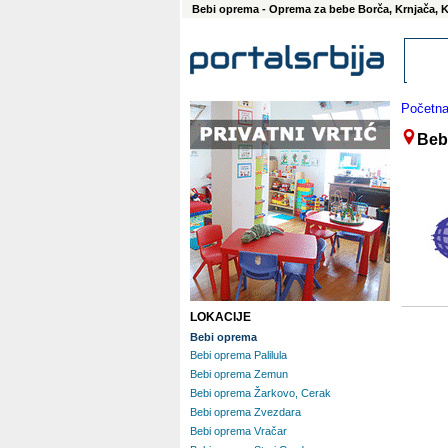
Bebi oprema - Oprema za bebe Borča, Krnjača, 
Početn
Beb
LOKACIJE
Bebi oprema
Bebi oprema Palilula
Bebi oprema Zemun
Bebi oprema Žarkovo, Cerak
Bebi oprema Zvezdara
Bebi oprema Vračar