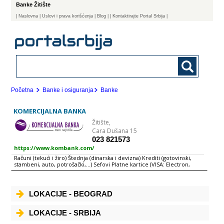
Banke Žitište
|
Naslovna
| Uslovi i prava korišćenja
|
Blog
|
| Kontaktirajte Portal Srbija |
Početna
Banke i osiguranja
Banke
KOMERCIJALNA BANKA
Žitište,
Cara Dušana 15
023 821573
https://www.kombank.com/
Računi (tekući i žiro) Štednja (dinarska i devizna) Krediti (gotovinski,
stambeni, auto, potrošački,...) Sefovi Platne kartice (VISA: Electron,
Revolving, Classic, Virtuon) Elektronsko bankarstvo (internet, SMS,
telefon, call-centar) Menjačko-devizno valutni poslovi Kreditiranje MSP
Kreditno-garancijski poslovi sa inostranstvom Kreditno-garancijski i
depozitni domaći poslovi Platni promet sa inostranstvom Domaći
LOKACIJE - BEOGRAD
platni promet HALCOM e-banking Komercijalna banka ad Beograd je
ugledna, sigurna i uspešna banka koja se od sličnih zapadnoevropskih i
svetskih banaka razlikuje jedino po svojoj adresi. Naša deviza je:
LOKACIJE - SRBIJA
pouzdanost u radu, brzina i kvalitet naših usluga svim klijentima, od
pojedinačnih građana do najvećih kompanija, mora da bude jednak