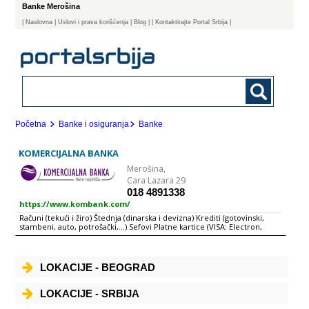
Banke Merošina
|
Naslovna
| Uslovi i prava korišćenja
|
Blog
|
| Kontaktirajte Portal Srbija |
Početna
Banke i osiguranja
Banke
KOMERCIJALNA BANKA
Merošina,
Cara Lazara 29
018 4891338
https://www.kombank.com/
Računi (tekući i žiro) Štednja (dinarska i devizna) Krediti (gotovinski,
stambeni, auto, potrošački,...) Sefovi Platne kartice (VISA: Electron,
Revolving, Classic, Virtuon) Elektronsko bankarstvo (internet, SMS,
telefon, call-centar) Menjačko-devizno valutni poslovi Kreditiranje MSP
Kreditno-garancijski poslovi sa inostranstvom Kreditno-garancijski i
depozitni domaći poslovi Platni promet sa inostranstvom Domaći
LOKACIJE - BEOGRAD
platni promet HALCOM e-banking Komercijalna banka ad Beograd je
ugledna, sigurna i uspešna banka koja se od sličnih zapadnoevropskih i
svetskih banaka razlikuje jedino po svojoj adresi. Naša deviza je:
LOKACIJE - SRBIJA
pouzdanost u radu, brzina i kvalitet naših usluga svim klijentima, od
pojedinačnih građana do najvećih kompanija, mora da bude jednak