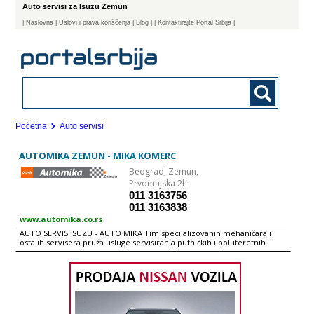
Auto servisi za Isuzu Zemun
|
Naslovna
| Uslovi i prava korišćenja
|
Blog
|
| Kontaktirajte Portal Srbija |
Početna
Auto servisi
AUTOMIKA ZEMUN - MIKA KOMERC
Beograd,
Zemun,
Prvomajska 2h
011 3163756
011 3163838
www.automika.co.rs
AUTO SERVIS ISUZU - AUTO MIKA Tim specijalizovanih mehaničara i
ostalih servisera pruža usluge servisiranja putničkih i poluteretnih
ISUZU vozila u naša dva servisna centra. U okviru auto servisa za ISUZU
vozila možete obaviti automehaničarske i autoelektričarske usluge uz
nabavku delova u našoj prodavnici uz garanciju.