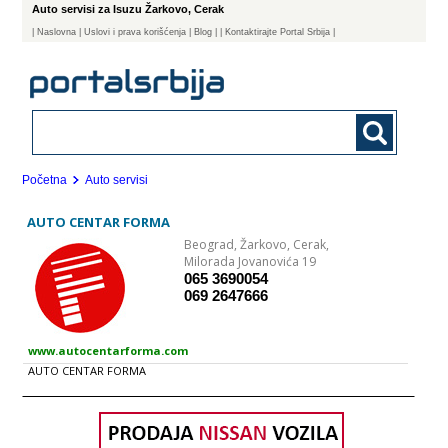
Auto servisi za Isuzu Žarkovo, Cerak
|
Naslovna
| Uslovi i prava korišćenja
|
Blog
|
| Kontaktirajte Portal Srbija |
Početna
Auto servisi
AUTO CENTAR FORMA
Beograd,
Žarkovo, Cerak,
Milorada Jovanovića 19
065 3690054
069 2647666
www.autocentarforma.com
AUTO CENTAR FORMA