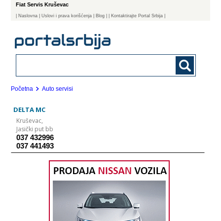
Fiat Servis Kruševac
|
Naslovna
| Uslovi i prava korišćenja
|
Blog
|
| Kontaktirajte Portal Srbija |
Početna
Auto servisi
DELTA MC
Kruševac,
Jasički put bb
037 432996
037 441493