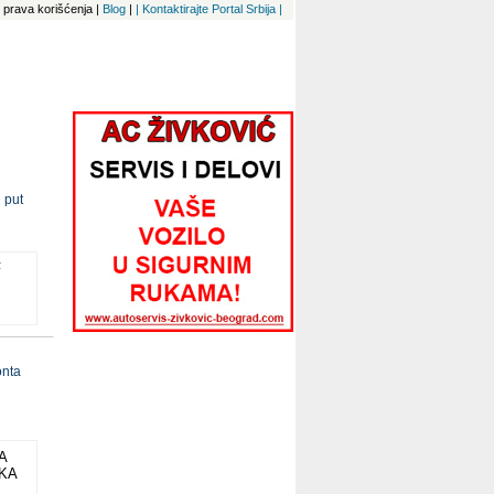
 i prava korišćenja
|
Blog
|
| Kontaktirajte Portal Srbija |
 put
F
onta
A
IKA