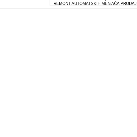
REMONT AUTOMATSKIH MENjAČA PRODAJ
POLOVNIH AUTOMOBILA RADNO VREME
radnim danima 09 - 17h subotom 09 - 14h Jeep
Chrysler Cadillac Dodge GM Buick Ford Volvo
Renault Fiat