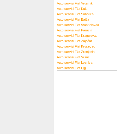
Auto servisi Fiat Veternik
Auto servisi Fiat Kula
Auto servisi Fiat Subotica
Auto servisi Fiat Bajša
Auto servisi Fiat Aranđelovac
Auto servisi Fiat Paraćin
Auto servisi Fiat Kragujevac
Auto servisi Fiat Zaječar
Auto servisi Fiat Kruševac
Auto servisi Fiat Zrenjanin
Auto servisi Fiat Vršac
Auto servisi Fiat Loznica
Auto servisi Fiat Ljig