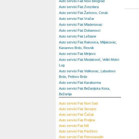
Auto servisi Fiat Novi Beograd
Auto servisi Fiat Zvezdara
Auto servisi Fiat Žarkovo, Cerak
Auto servisi Fiat Vračar
Auto servisi Fiat Mladenovac
Auto servisi Fiat Dobanovci
Auto servisi Fiat Leštane
Auto servisi Fiat Rakovica, Miljakovac,
Kanarevo Brdo, Resnik
Auto servisi Fiat Mirijevo
Auto servisi Fiat Medaković, Veliki Mokri
Lug
Auto servisi Fiat Vidikovac, Labudovo
Brdo, Petlovo Brdo
Auto servisi Fiat Karaburma
Auto servisi Fiat Bežanijska Kosa,
Bežanija
Auto servisi Fiat Novi Sad
Auto servisi Fiat Sevojno
Auto servisi Fiat Čačak
Auto servisi Fiat Preljina
Auto servisi Fiat Niš
Auto servisi Fiat Pančevo
Auto servisi Fiat Petrovaradin