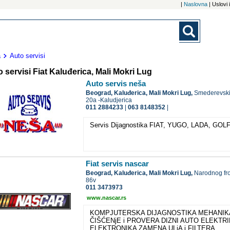
|
Naslovna
| Uslovi
a
Auto servisi
 servisi Fiat Kaluđerica, Mali Mokri Lug
Auto servis neša
Beograd,
Kaluđerica, Mali Mokri Lug,
Smederevski
20a -Kaludjerica
011 2884233
|
063 8148352
|
Servis Dijagnostika FIAT, YUGO, LADA, GOL
Fiat servis nascar
Beograd,
Kaluđerica, Mali Mokri Lug,
Narodnog fr
86v
011 3473973
www.nascar.rs
KOMPJUTERSKA DIJAGNOSTIKA MEHANIK
ČIŠĆENjE i PROVERA DIZNI AUTO ELEKTR
ELEKTRONIKA ZAMENA ULjA i FILTERA