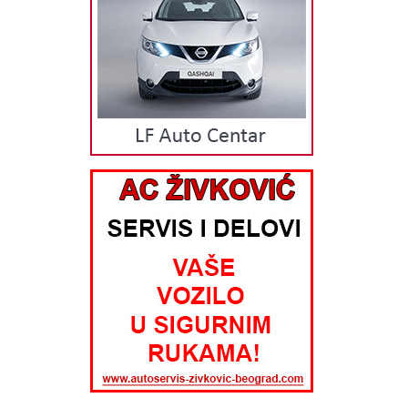
stručan tim prodaje i postprodaje uz koji ne morate da
brinete...potrebno je samo da dođete, a ostalo prepustite nama.