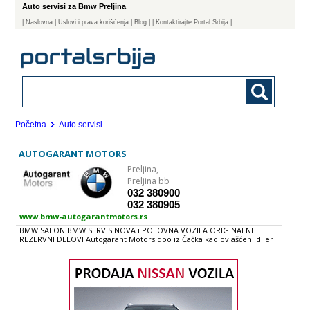
Auto servisi za Bmw Preljina
|
Naslovna
| Uslovi i prava korišćenja
|
Blog
|
| Kontaktirajte Portal Srbija |
Početna
Auto servisi
AUTOGARANT MOTORS
Preljina,
Preljina bb
032 380900
032 380905
www.bmw-autogarantmotors.rs
BMW SALON BMW SERVIS NOVA i POLOVNA VOZILA ORIGINALNI
REZERVNI DELOVI Autogarant Motors doo iz Čačka kao ovlašćeni diler
za BMW vozila posluje od 10. Oktobra 2007. godine. Od 1. Decembra
2008. godine sa ponosom predstavlja svoj novi prodajno-servisni
centar koji se nalazi na površini od 2500m2. Objekat je izgrađen i
opremljen prema najnovijim BMW standardima, sa originalnom
opremom poslednje generacije. Firma poseduje veliki broj ljubaznog
osoblja koje će Vas rado dočekati i izaći u susret svim vašim pitanjima i
zatevima. Autogarant Motors sa velikim zadovoljstvom predstavlja