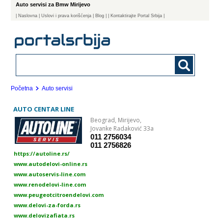
Auto servisi za Bmw Mirijevo
|
Naslovna
| Uslovi i prava korišćenja
|
Blog
|
| Kontaktirajte Portal Srbija |
Početna
Auto servisi
AUTO CENTAR LINE
Beograd,
Mirijevo,
Jovanke Radaković 33a
011 2756034
011 2756826
https://autoline.rs/
www.autodelovi-online.rs
www.autoservis-line.com
www.renodelovi-line.com
www.peugeotcitroendelovi.com
www.delovi-za-forda.rs
www.delovizafiata.rs