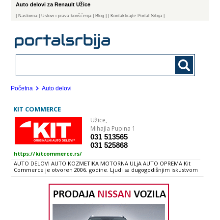
Auto delovi za Renault Užice
|
Naslovna
| Uslovi i prava korišćenja
|
Blog
|
| Kontaktirajte Portal Srbija |
Početna
Auto delovi
KIT COMMERCE
Užice,
Mihajla Pupina 1
031 513565
031 525868
https://kitcommerce.rs/
AUTO DELOVI AUTO KOZMETIKA MOTORNA ULjA AUTO OPREMA Kit
Commerce je otvoren 2006. godine. Ljudi sa dugogodišnjim iskustvom
u prodaji auto delova, auto opreme i auto kozmetike su se potrudili da
vam omoguće sve za vaš automobil na jednom mestu. Naš tim čine
mladi, energični i uspešni ljudi koji ciljaju ka tome da KIT Commerce
postane lider na našem tržištu za uvoz, distribuciju i prodaju auto
delova, opreme i kozmetike. Zadovolji klijenti su dokaz da je KIT
Commerce izgradio sistem koji garantuje visoke performense, kvalitet
usluga i pouzdanost. Naša kompanija od svog osnivanja pažljivo bira