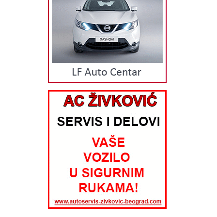
svoje partnere. Danas ih imamo više od 2000, a dobavljači garantuju
široku paletu izuzetno kvalitetnih auto delova, auto opreme i
kozmetike. Distribucija auto delova se vrši iz vlastitog magacinskog
prostora sa lagera od preko 102.000 artikala, a plasira auto delove na
tržištu preko vlastitih kanala distribucije (veleprodaja i 21 maloprodajni
objekat), sa više od 210 zaposlenih. Višegodišnje iskustvo,
profesionalizam i isporuka auto delova, auto opreme i auto kozmetike
na vreme su odlike naše kompanije koja garantuje našim kupcima
visok kvalitet i usluge i proizvoda. ORIGINALNI AUTO DELOVI, AUTO
OPREMA i KOZMETIKA Kompanija KIT Commerce u svojoj ponudi ima
poznate brendove auto delova, auto opreme i kozmetike. Brendove
koje zastupamo i imamo u ponudi su: Luk, Ina, Fag, Ruville, Contitech,
Sachs, Valeo, KYB, Lemforder, Dayco, Ate, VDO, Ngk, Textar, Mintex,
Filtron, Swag, Pierburg, KWP, Herth+Buss, Beru, Denso, Mann, Cifam,
KolbenSchmidt, Facet, Dolz, Hengst, Ava, Magneti Marelli, Loctite,
Topran, Blue Print, Japko, Kleber, Meat&Doria, Victor Reinz, Elring,
Hoffer, Lampa, Corteco, Malo Akron, Vernet, First Automotive, Total,
Elf, Castrol, Mobil, Headline Classic, Varta, Liqui Moly, Selenia, Motul,
Michelin, Tigar, Wynns, Autofren, Areon, Gsp, Osram, Stil Bull, Asso,
Pioneer, Alca, Arexons Kompanija KIT Commerce u svojoj ponudi ima
veliki izbor auto delova, auto opreme i kozmetike za sve