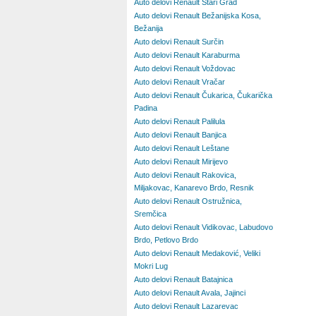
Auto delovi Renault Stari Grad
Auto delovi Renault Bežanijska Kosa,
Bežanija
Auto delovi Renault Surčin
Auto delovi Renault Karaburma
Auto delovi Renault Voždovac
Auto delovi Renault Vračar
Auto delovi Renault Čukarica, Čukarička
Padina
Auto delovi Renault Palilula
Auto delovi Renault Banjica
Auto delovi Renault Leštane
Auto delovi Renault Mirijevo
Auto delovi Renault Rakovica,
Miljakovac, Kanarevo Brdo, Resnik
Auto delovi Renault Ostružnica,
Sremčica
Auto delovi Renault Vidikovac, Labudovo
Brdo, Petlovo Brdo
Auto delovi Renault Medaković, Veliki
Mokri Lug
Auto delovi Renault Batajnica
Auto delovi Renault Avala, Jajinci
Auto delovi Renault Lazarevac