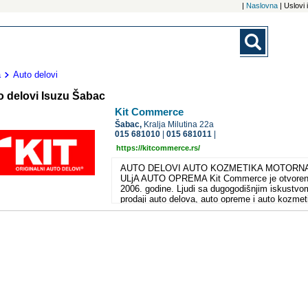
|
Naslovna
| Uslovi
a
Auto delovi
o delovi Isuzu Šabac
Kit Commerce
Šabac,
Kralja Milutina 22a
015 681010
|
015 681011
|
https://kitcommerce.rs/
AUTO DELOVI AUTO KOZMETIKA MOTORN
ULjA AUTO OPREMA Kit Commerce je otvore
2006. godine. Ljudi sa dugogodišnjim iskustvo
prodaji auto delova, auto opreme i auto kozmet
su se potrudili da vam omoguće sve za vaš
automobil na jednom mestu. Naš tim čine mlad
energični i uspešni ljudi koji ciljaju ka tome da
Commerce postane lider na našem tržištu za
uvoz, distribuciju i prodaju auto delova, opreme
kozmetike. Zadovolji klijenti su dokaz da je KI
Commerce izgradio sistem koji garantuje visok
performense, kvalitet usluga i pouzdanost. Na
kompanija od svog osnivanja pažljivo bira svoj
partnere. Danas ih imamo više od 2000, a