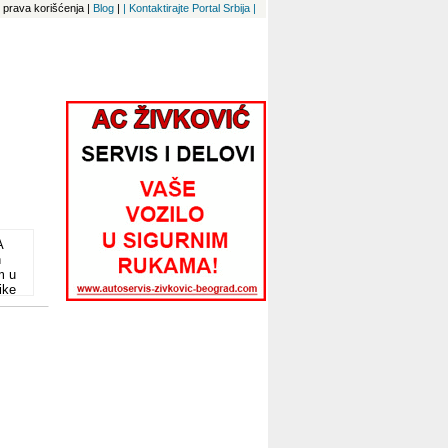
 i prava korišćenja
|
Blog
|
| Kontaktirajte Portal Srbija |
A
n
m u
ike
i,
 KIT
 i
T
e
ša
e