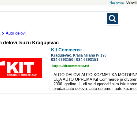
|
Naslovna
| Uslovi
a
Auto delovi
o delovi Isuzu Kragujevac
Kit Commerce
Kragujevac,
Kralja Milana IV 19v
034 6393150
|
034 6393151
|
https://kitcommerce.rs/
AUTO DELOVI AUTO KOZMETIKA MOTORN
ULjA AUTO OPREMA Kit Commerce je otvore
2006. godine. Ljudi sa dugogodišnjim iskustvo
prodaji auto delova, auto opreme i auto kozmet
su se potrudili da vam omoguće sve za vaš
automobil na jednom mestu. Naš tim čine mlad
energični i uspešni ljudi koji ciljaju ka tome da
Commerce postane lider na našem tržištu za
uvoz, distribuciju i prodaju auto delova, opreme
kozmetike. Zadovolji klijenti su dokaz da je KI
Commerce izgradio sistem koji garantuje visok
performense, kvalitet usluga i pouzdanost. Na
kompanija od svog osnivanja pažljivo bira svoj
partnere. Danas ih imamo više od 2000, a