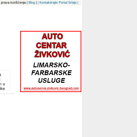
 i prava korišćenja
|
Blog
|
| Kontaktirajte Portal Srbija |
A
n
m u
ike
i,
 KIT
 i
T
e
ša
e