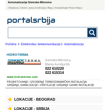
Automatizacija Sremska Mitrovica
|
Naslovna
| Uslovi i prava korišćenja
|
Blog
|
| Kontaktirajte Portal Srbija |
Početna
Elektronika i telekomunikacije
Automatizacija
HIDROTERMA
Sremska Mitrovica,
Marka Aurelija bb
022 610220
022 615314
www.hidroterma.com
PROJEKTOVANjE i IZVOĐENjE TERMODINAMIČKIH INSTALACIJA:
GREJANjE, KANALIZACIJE i VENTILACIJE GREJANjE GASNE INSTALACIJE
KOTLARNICE i PODSTANICE VENTILACIJA KLIMATIZACIJA VODOVOD i
KANALIZACIJA AUTOMATIZACIJA
LOKACIJE - BEOGRAD
LOKACIJE - SRBIJA