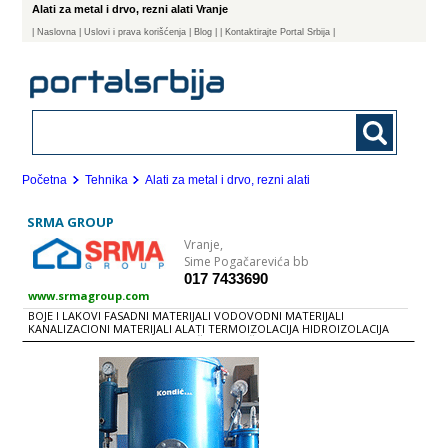
Alati za metal i drvo, rezni alati Vranje
|
Naslovna
| Uslovi i prava korišćenja
|
Blog
|
| Kontaktirajte Portal Srbija |
Početna
Tehnika
Alati za metal i drvo, rezni alati
SRMA GROUP
Vranje,
Sime Pogačarevića bb
017 7433690
www.srmagroup.com
BOJE I LAKOVI FASADNI MATERIJALI VODOVODNI MATERIJALI
KANALIZACIONI MATERIJALI ALATI TERMOIZOLACIJA HIDROIZOLACIJA
ELEKTRO MATERIJALI PROTIVPOŽARNA ZAŠTITA KROVOVI I OPREMA