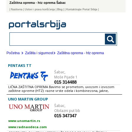
Zaštitna oprema - htz oprema Šabac
|
Naslovna
| Uslovi i prava korišćenja
|
Blog
|
| Kontaktirajte Portal Srbija |
Početna
Zaštita i sigurnost
Zaštitna oprema - htz oprema
PENTAKS TT
Šabac,
Moše Pijade 1
015 314488
LIČNA ZAŠTITNA OPREMA Bavimo se prometom, uvozom i izvozom
zaštitne opreme (HTZ): razne vrste odela i kombinezona, jakne,
prsluci, cipele, klompe, rukavice, zaštita glave...
UNO MARTIN GROUP
Šabac,
Obilazni put bb
015 347347
www.unomartin.rs
www.radnaodeca.com