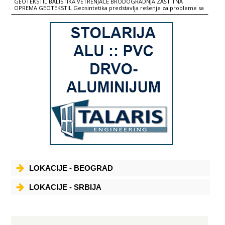
GEOTEKSTIL BALISTIKA VETRENJAČE BRODOGRADNJA ZAŠTITNA
OPREMA GEOTEKSTIL Geosintetika predstavlja rešenje za probleme sa
kojima se suočavaju stručnjaci u oblastima niskogradnje, ekologije,
prostornog planiranja. U novije vreme ima sve više zahteva za
ekonomične i ekološki prihvatljive projekte puteva, železnica,
parkirališta, aerodroma i stajališta na mekanom i nestabilnom tlu.
Geomrežama postižemo visokokvalitetna rešenja koja udovoljavaju
ekonomskim i ekološkim zahtevima Strukturalni doprinos geomreža
temelji se na armiranju nezavisnih slojeva prometnih područja. Kada
se granulat zbije preko geomreže, on delomično prodire kroz otvore
u geomreži i stvara jako pozitivno uklještenje. Široka paleta geomreža
i geokompozita s opširnim rezultatima u praksi produžit će životni vek
asfaltnog sloja. Prednost uporebe navedenog materijala je smanjenje i
do 40% debljine asfaltnog sloja, te smanjenje pojave kolotraga do 70%.
Jednostavna ugradnja i povećan vek trajanja puteva pojeftinjuje
konstrukciju što predstavlja važan faktor. Jedan od razloga
dugotrajnosti puteva je efekt membrane koji stvara geokompozit da
onemogući prodor vode u konstrukciju. ZAŠTITNA OPREMA
Industrijska Protivpožarna Suva Specijalna Vidljiva Za šumu i lov Za
bolnice Službena BALISTIKA VETRENJAČE BRODOGRADNJA
LOKACIJE - BEOGRAD
LOKACIJE - SRBIJA