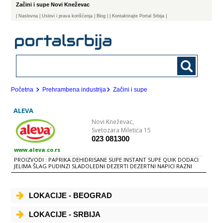
Začini i supe Novi Kneževac
|
Naslovna
| Uslovi i prava korišćenja
|
Blog
|
| Kontaktirajte Portal Srbija |
Početna
Prehrambena industrija
Začini i supe
ALEVA
Novi Kneževac,
Svetozara Miletića 15
023 081300
www.aleva.co.rs
PROIZVODI : PAPRIKA DEHIDRISANE SUPE INSTANT SUPE QUIK DODACI
JELIMA ŠLAG PUDINZI SLADOLEDNI DEZERTI DEZERTNI NAPICI RAZNI
ZAČINSKI i PEKARSKI PROIZVODI REN i SENF ČAJEVI SOSOVI
KONZERVISANO POVRĆE - KORNIŠONI
LOKACIJE - BEOGRAD
LOKACIJE - SRBIJA