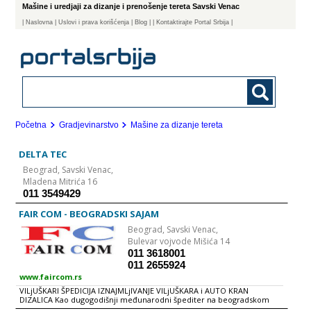
Mašine i uredjaji za dizanje i prenošenje tereta Savski Venac
|
Naslovna
| Uslovi i prava korišćenja
|
Blog
|
| Kontaktirajte Portal Srbija |
Početna
Gradjevinarstvo
Mašine za dizanje tereta
DELTA TEC
Beograd,
Savski Venac,
Mladena Mitrića 16
011 3549429
FAIR COM - BEOGRADSKI SAJAM
Beograd,
Savski Venac,
Bulevar vojvode Mišića 14
011 3618001
011 2655924
www.faircom.rs
VILjUŠKARI ŠPEDICIJA IZNAJMLjIVANJE VILjUŠKARA i AUTO KRAN
DIZALICA Kao dugogodišnji međunarodni špediter na beogradskom
sajmu koji se specijalizovao za manipulaciju svih vrsta tereta i mašina –