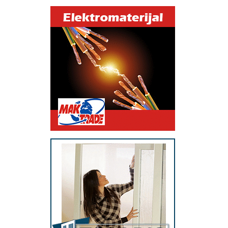
eksponata, obezbeđujemo uz mnoge pogodnosti svu potrebnu
mehanizaciju: - viljuškare raznih nosivosti - autokran dizalice - šlep
službu - kompletnu prateću opremu za bezprekorno i sigurno
manipulisanje sa robom po Vašoj želji. - terensku službu za trenutno
otklanjanje eventualnih kvarova, ili zamenu naručene mehanizacije u
cilju nesmetanog nastavljanja Vašeg procesa rada. Potrebna
mehanizacija može se iznamljivati na vremenski period koji to Vama
odgovara u zavisnosti od Vašeg procesa rada. Takođe nudimo dnevno
iznamljivanje viljuškara i prevoz robe na teritoriji Beograda po
najpovoljnijim cenama. Pored višenamenske kvalitetne mehanizacije,
naši stručni viljuškaristi i manipulativni radnici predstavljaju dodatnu
sigurnost da će vaši nalozi biti izvršeni na najbolji mogući način, što je i
razlog što nam sve velike inostrane firme sa velikim zadovoljstvom
poveravaju manipulaciju sa svojom robom, odnosno sa izuzetno
vrednim mašinama – eksponatima. Molimo Vas da nas odmah
kontaktirate kako bi smo bili u mogućnosti da Vaš posao olakšamo i
zajedničkim snagama znatno unapredimo.