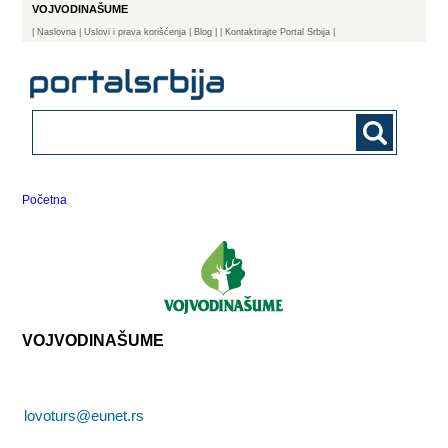
VOJVODINAŠUME
|
Naslovna
| Uslovi i prava korišćenja
|
Blog
|
| Kontaktirajte Portal Srbija |
Početna
VOJVODINAŠUME
lovoturs@eunet.rs