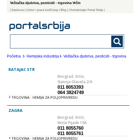
Veštačka djubriva, pesticidi - trgovina Vrčin
|
Naslovna
| Uslovi i prava korišćenja
|
Blog
|
| Kontaktirajte Portal Srbija |
Početna
Hemijska industrija
Veštačka djubriva, pesticidi - trgovina
RATAJAC STR
Beograd,
Vrčin,
Stanoja Glavaša 2/A
011 8053393
064 3824749
* TRGOVINA - HEMIJA ZA POLJOPRIVREDU
ZAGRA
Beograd,
Vrčin,
Moše Pijade 19A
011 8055760
011 8055761
* TRGOVINA - HEMIJA ZA POLJOPRIVREDU